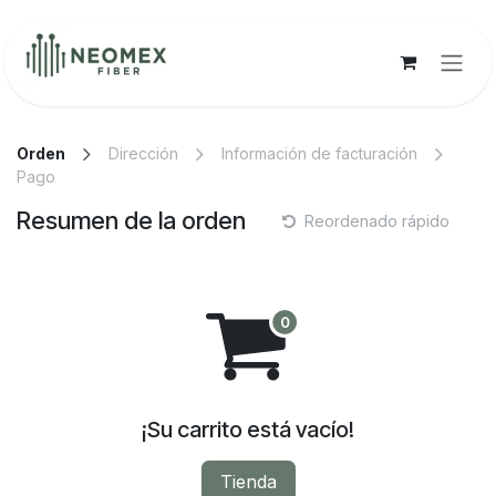
Ir al contenido
Orden
Dirección
Información de facturación
Pago
Resumen de la orden
Reordenado rápido
¡Su carrito está vacío!
Tienda